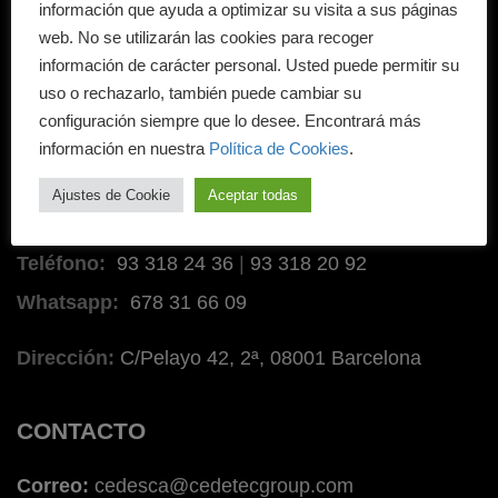
BLOG
información que ayuda a optimizar su visita a sus páginas
web. No se utilizarán las cookies para recoger
NOTÍCIAS
información de carácter personal. Usted puede permitir su
uso o rechazarlo, también puede cambiar su
configuración siempre que lo desee. Encontrará más
información en nuestra
Política de Cookies
.
SEDE
Ajustes de Cookie
Aceptar todas
Barcelona
Teléfono:
93 318 24 36
|
93 318 20 92
Whatsapp:
678 31 66 09
Dirección:
C/Pelayo 42, 2ª, 08001 Barcelona
CONTACTO
Correo:
cedesca@cedetecgroup.com