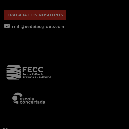
TRABAJA CON NOSOTROS
rrhh@cedetecgroup.com