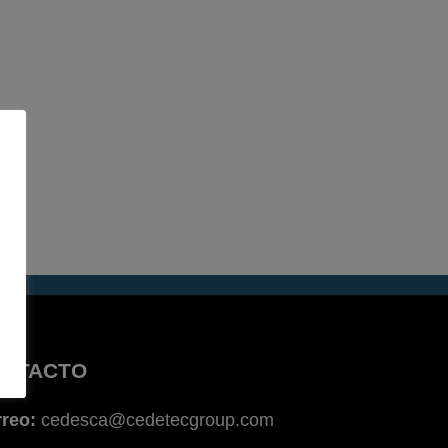
NTACTO
reo:
cedesca@cedetecgroup.com