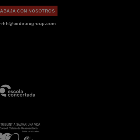
ABAJA CON NOSOTROS
rrhh@cedetecgroup.com