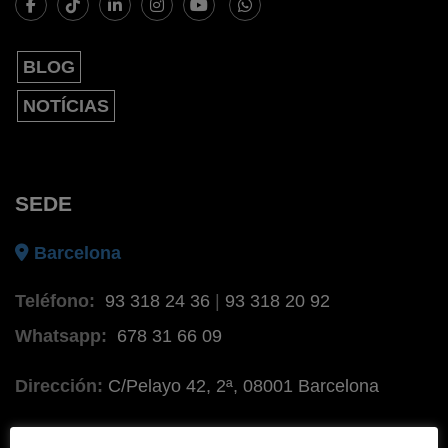
BLOG
NOTÍCIAS
SEDE
Barcelona
Teléfono:
93 318 24 36
|
93 318 20 92
Whatsapp:
678 31 66 09
Dirección:
C/Pelayo 42, 2ª, 08001 Barcelona