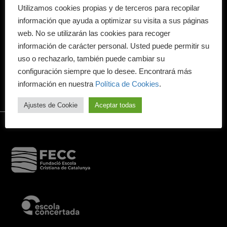
CONTACTO
Utilizamos cookies propias y de terceros para recopilar
información que ayuda a optimizar su visita a sus páginas
Correo:
cedesca@cedetecgroup.com
web. No se utilizarán las cookies para recoger
información de carácter personal. Usted puede permitir su
TRABAJA CON NOSOTROS
uso o rechazarlo, también puede cambiar su
configuración siempre que lo desee. Encontrará más
rrhh@cedetecgroup.com
información en nuestra
Política de Cookies
.
Ajustes de Cookie
Aceptar todas