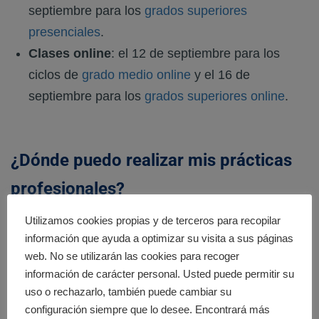
septiembre para los
grados superiores
presenciales
.
Clases online
: el 12 de septiembre para los
ciclos de
grado medio online
y el 16 de
septiembre para los
grados superiores online
.
¿Dónde puedo realizar mis prácticas
profesionales?
En
Cedesca
contamos con convenios de
colaboración
Utilizamos cookies propias y de terceros para recopilar
de prácticas con importantes centros y entidades del
información que ayuda a optimizar su visita a sus páginas
sector sanitario y sociosanitario
.
web. No se utilizarán las cookies para recoger
información de carácter personal. Usted puede permitir su
Sabemos de la importancia de la fase de prácticas
uso o rechazarlo, también puede cambiar su
profesionales y por ello, ¡contamos con los mejores para
configuración siempre que lo desee. Encontrará más