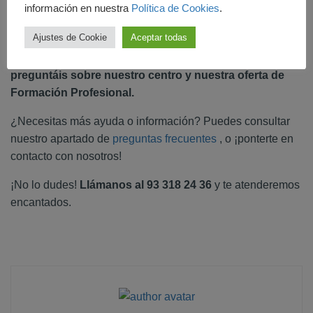
que pongas en práctica todo lo aprendido en clase!
información en nuestra
Política de Cookies
.
Ajustes de Cookie
Aceptar todas
Estas son algunas de las
dudas por las que más nos
preguntáis sobre nuestro centro y nuestra oferta de
Formación Profesional.
¿Necesitas más ayuda o información? Puedes consultar
nuestro apartado de
preguntas frecuentes
, o ¡ponterte en
contacto con nosotros!
¡No lo dudes!
Llámanos al 93 318 24 36
y te atenderemos
encantados.