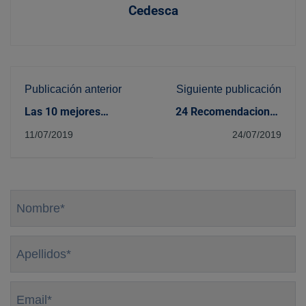
Cedesca
Publicación anterior
Siguiente publicación
Las 10 mejores
24 Recomendaciones
películas del ámbito
para este verano:
11/07/2019
24/07/2019
sanitario
libros, películas,
documentales,
actividades...
Nombre
*
Apellidos
*
Email
*