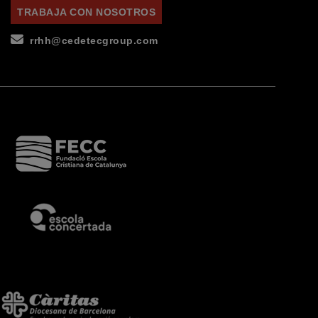
TRABAJA CON NOSOTROS
rrhh@cedetecgroup.com