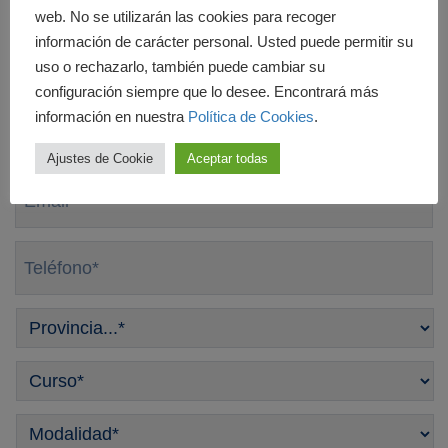
cuidado de los más
web. No se utilizarán las cookies para recoger
mayores
información de carácter personal. Usted puede permitir su
Nombre
*
uso o rechazarlo, también puede cambiar su
configuración siempre que lo desee. Encontrará más
Apellidos
*
información en nuestra
Política de Cookies
.
Ajustes de Cookie
Aceptar todas
Email
*
Teléfono
*
Provincia
*
Curso
*
Modalidad
*