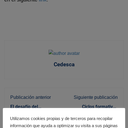
Cedesca
Publicación anterior
Siguiente publicación
El desafío del
Ciclos formativos
envejecimiento: La
sociosanitarios con
31/03/2025
25/04/2025
Utilizamos cookies propias y de terceros para recopilar
necesidad urgente de
curso incluido
profesionales en el
información que ayuda a optimizar su visita a sus páginas