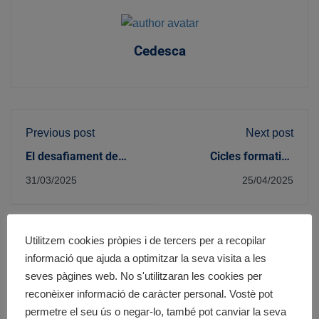
Cedesca
Previous post
Next post
El desafiament de
Cicles formatius
l'envelliment: La
sociosanitaris amb
31/03/2025
25/04/2025
necessitat urgent de
curs inclòs
professionals en la
cura dels més grans
Utilitzem cookies pròpies i de tercers per a recopilar
Nom
*
informació que ajuda a optimitzar la seva visita a les
seves pàgines web. No s'utilitzaran les cookies per
Cognoms
*
reconèixer informació de caràcter personal. Vostè pot
permetre el seu ús o negar-lo, també pot canviar la seva