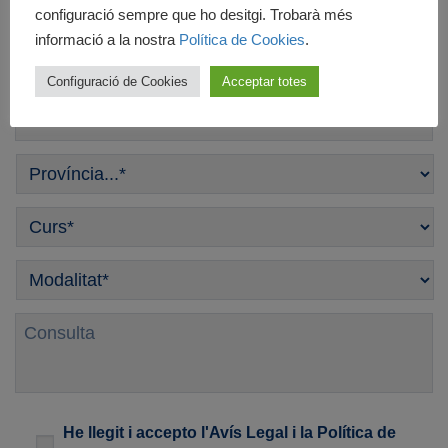
configuració sempre que ho desitgi. Trobarà més
E-
informació a la nostra
Política de Cookies
.
mail
*
Configuració de Cookies
Acceptar totes
Telèfon
*
Província
*
Curso
*
Modalitat
*
Consulta
Legal
*
He llegit i accepto l'
Avís Legal
i la
Política de