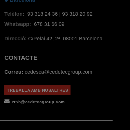
Barcelona
Telèfon:
93 318 24 36
|
93 318 20 92
Whatsapp:
678 31 66 09
Direcció:
C/Pelai 42, 2ª, 08001 Barcelona
CONTACTE
Correu:
cedesca@cedetecgroup.com
TREBALLA AMB NOSALTRES
rrhh@cedetecgroup.com