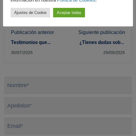
Ajustes de Cookie
Aceptar todas
Publicación anterior
Siguiente publicación
Testimonios que
¿Tienes dudas sobre
reflejan nuestro
los ciclos formativos?
30/07/2025
29/09/2025
compromiso
Aquí las respondemos
Nombre
*
Apellidos
*
Email
*