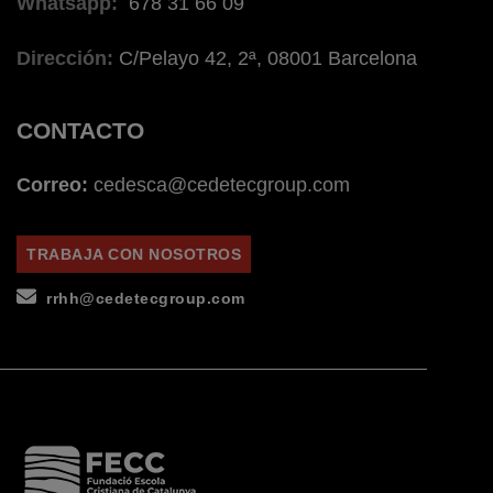
Whatsapp:
678 31 66 09
Dirección:
C/Pelayo 42, 2ª, 08001 Barcelona
CONTACTO
Correo:
cedesca@cedetecgroup.com
TRABAJA CON NOSOTROS
rrhh@cedetecgroup.com