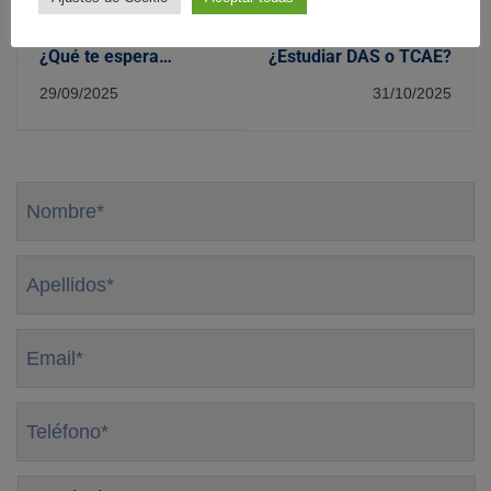
Publicación anterior
Siguiente publicación
¿Qué te espera
¿Estudiar DAS o TCAE?
después del verano?
29/09/2025
31/10/2025
Nombre
*
Apellidos
*
Email
*
Teléfono
*
Provincia
*