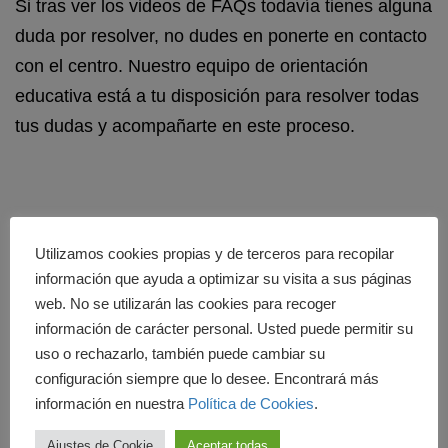
Si tras ver los videos de FAQs todavía tienes alguna
duda por resolver, no dudes en ponerte en contacto
con el centro. Nuestro equipo de orientación
educativa está a tu disposición para resolver todas
tus dudas y acompañarte en este proceso.
Utilizamos cookies propias y de terceros para recopilar
información que ayuda a optimizar su visita a sus páginas
web. No se utilizarán las cookies para recoger
información de carácter personal. Usted puede permitir su
Cedesca
uso o rechazarlo, también puede cambiar su
configuración siempre que lo desee. Encontrará más
información en nuestra
Política de Cookies
.
Ajustes de Cookie
Aceptar todas