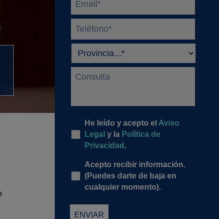
Teléfono
*
Provincia
*
Consulta
Legal
*
He leído y acepto el
Aviso
Legal
y la
Política de
Privacidad
.
Newsletter
Acepto recibir información.
(Puedes darte de baja en
cualquier momento).
o