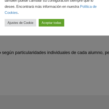
también puede cambiar su configuración siempre que lo
desee. Encontrará más información en nuestra
Política de
do superior es de un
total de 2.000 horas
las cuales est
Cookies
.
Ajustes de Cookie
Aceptar todas
o
según particularidades individuales de cada alumno, p