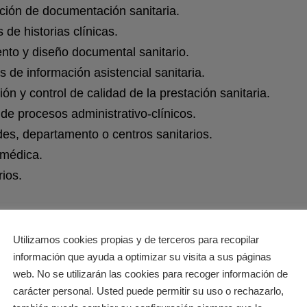
ación de documentación sanitaria.
de historias clínicas.
ento y diseño documental sanitario.
 de información asistencial sanitaria.
n y control de calidad de la prestación sanitaria.
de procesos administrativo-clínicos.
es, departamento o centros sanitarios.
omédica.
rios.
Utilizamos cookies propias y de terceros para recopilar
información que ayuda a optimizar su visita a sus páginas
web. No se utilizarán las cookies para recoger información de
carácter personal. Usted puede permitir su uso o rechazarlo,
umentación Sanitaria online