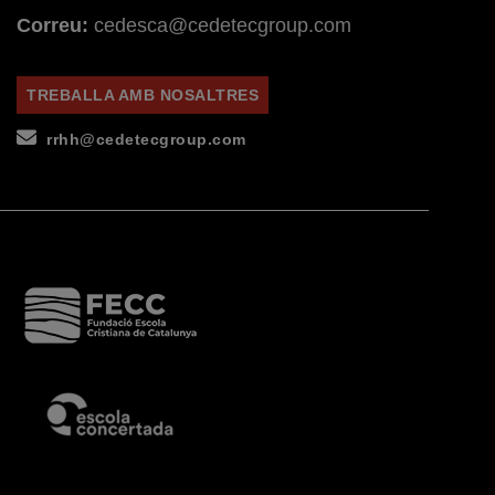
Correu:
cedesca@cedetecgroup.com
TREBALLA AMB NOSALTRES
rrhh@cedetecgroup.com