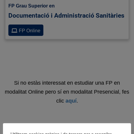
FP Grau Superior en
Documentació i Administració Sanitàries
FP Online
Si no estàs interessat en estudiar una FP en
modalitat Online pero sí en modalitat Presencial, fes
clic
aquí
.