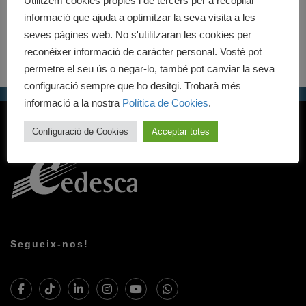
Utilitzem cookies pròpies i de tercers per a recopilar
informació que ajuda a optimitzar la seva visita a les
seves pàgines web. No s'utilitzaran les cookies per
reconèixer informació de caràcter personal. Vostè pot
permetre el seu ús o negar-lo, també pot canviar la seva
configuració sempre que ho desitgi. Trobarà més
informació a la nostra
Política de Cookies
.
Configuració de Cookies
Acceptar totes
Segueix-nos!