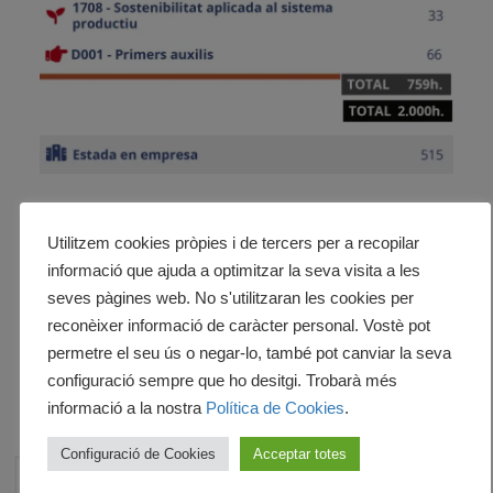
Utilitzem cookies pròpies i de tercers per a recopilar
Descarregar:
informació que ajuda a optimitzar la seva visita a les
seves pàgines web. No s'utilitzaran les cookies per
INICI EL SETEMBRE
reconèixer informació de caràcter personal. Vostè pot
permetre el seu ús o negar-lo, també pot canviar la seva
configuració sempre que ho desitgi. Trobarà més
informació a la nostra
Política de Cookies
.
Configuració de Cookies
Acceptar totes
2 ANYS* – 2025-26