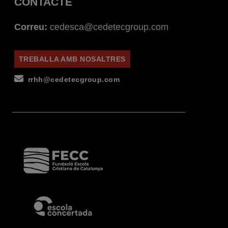
CONTACTE
Correu:
cedesca@cedetecgroup.com
TREBALLA AMB NOSALTRES
rrhh@cedetecgroup.com