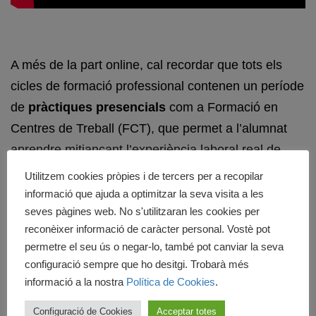
A més de la part online, cal recordar que tots els
cicles de formació professional contenen un període
de
pràctiques presencials
com a Formació en
Centres de Treball (
FCT)
, que permet a l’alumnat
aprendre mitjançant l’experiència laboral real de
grans professionals del sector.
Utilitzem cookies pròpies i de tercers per a recopilar
informació que ajuda a optimitzar la seva visita a les
seves pàgines web. No s'utilitzaran les cookies per
reconèixer informació de caràcter personal. Vostè pot
permetre el seu ús o negar-lo, també pot canviar la seva
configuració sempre que ho desitgi. Trobarà més
informació a la nostra
Política de Cookies
.
Configuració de Cookies
Acceptar totes