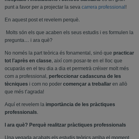
punt a favor per a projectar la seva
carrera professional
!
En aquest post et revelem perquè.
Molts són els que acaben els seus estudis i es formulen la
pregunta… i ara què?
No només la part teòrica és fonamental, sinó que
practicar
tot l’après en classe
, així com posar-te en el lloc que
ocuparàs en el teu dia a dia et permetrà créixer molt més
com a professional,
perfeccionar cadascuna de les
tècniques
i com no poder
començar a treballar
en allò
que més t’agrada!
Aquí et revelem la
importància de les pràctiques
professionals
.
I ara què? Perquè realitzar pràctiques professionals
Una vegada acabats els estudis teòrics arriba el moment