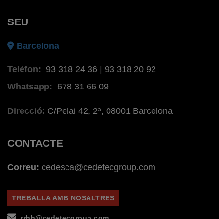
SEU
Barcelona
Telèfon:
93 318 24 36
|
93 318 20 92
Whatsapp:
678 31 66 09
Direcció:
C/Pelai 42, 2ª, 08001 Barcelona
CONTACTE
Correu:
cedesca@cedetecgroup.com
TREBALLA AMB NOSALTRES
rrhh@cedetecgroup.com