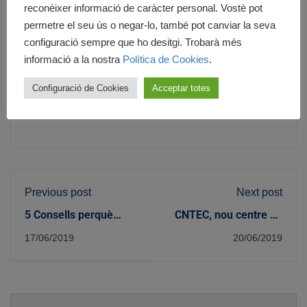
reconèixer informació de caràcter personal. Vostè pot
permetre el seu ús o negar-lo, també pot canviar la seva
configuració sempre que ho desitgi. Trobarà més
informació a la nostra
Política de Cookies
.
Configuració de Cookies
Acceptar totes
Cedesca
Previous post
Next post
5 Consells perquè
CNTEC, nou centre de
puguis fer el teu CV
formació col·laborador
17/06/2019
20/06/2019
d'estudiant i tinguis
de CEDESCA a Sevilla
èxit
Nom
*