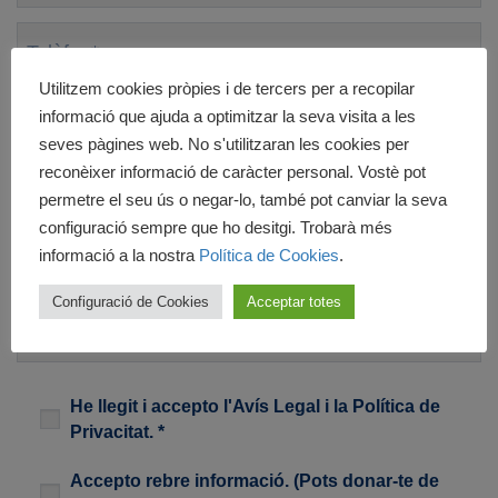
Telèfon
*
Utilitzem cookies pròpies i de tercers per a recopilar
Província
*
informació que ajuda a optimitzar la seva visita a les
seves pàgines web. No s'utilitzaran les cookies per
Curso
*
reconèixer informació de caràcter personal. Vostè pot
permetre el seu ús o negar-lo, també pot canviar la seva
Modalitat
*
configuració sempre que ho desitgi. Trobarà més
informació a la nostra
Política de Cookies
.
Consulta
Configuració de Cookies
Acceptar totes
Legal
*
He llegit i accepto l'
Avís Legal
i la
Política de
Privacitat
. *
Newsletter
Accepto rebre informació. (Pots donar-te de