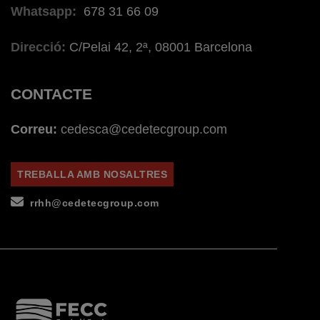
Whatsapp:
678 31 66 09
Direcció:
C/Pelai 42, 2ª, 08001 Barcelona
CONTACTE
Correu:
cedesca@cedetecgroup.com
TREBALLA AMB NOSALTRES
rrhh@cedetecgroup.com