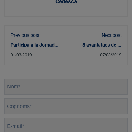
Cedesca
Previous post
Next post
Participa a la Jornada
8 avantatges de la
de donació de sang a
formació presencial
01/03/2019
07/03/2019
Cedesca
Nom
*
Cognoms
*
E-
mail
*