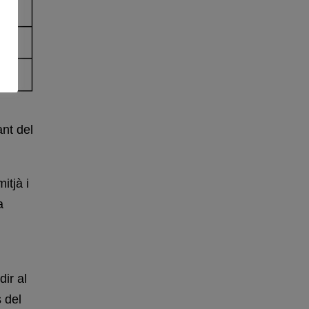
ant del
itjà i
a
ir al
 del