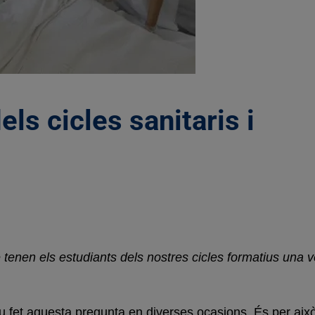
els cicles sanitaris i
e tenen els estudiants dels nostres cicles formatius una
 fet aquesta pregunta en diverses ocasions. És per aix