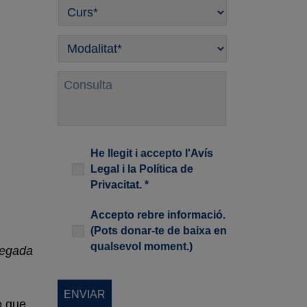
Curso
*
Modalitat
*
Consulta
Legal
*
He llegit i accepto l'
Avís
Legal
i la
Política de
Privacitat
. *
Newsletter
Accepto rebre informació.
(Pots donar-te de baixa en
qualsevol moment.)
 vegada
ò que