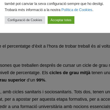
també pot canviar la seva configuració sempre que ho desitgi.
Trobarà més informació a la nostra
Política de Cookies
.
Configuració de Cookies
Acceptar totes
l percentatge d’èxit a l’hora de trobar treball és al volt
sones que treballen després de cursar un cicle de grau m
 nivell de percentatge. Els
cicles de grau mitjà
tenen un
grau superior
d’un
99%
.
amb cicles sanitaris i sociosanitaris. Tots dos, tenen un
t, per a apostar per aquesta etapa formativa, per a acced
edir a una formació universitària amb nocions essencials