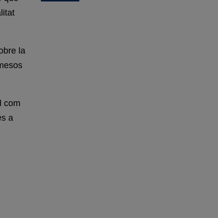
itat
obre la
 mesos
al com
és a