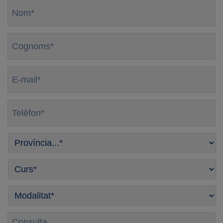
Nom
*
Cognoms
*
E-
mail
*
Telèfon
*
Província
*
Curso
*
Modalitat
*
Consulta