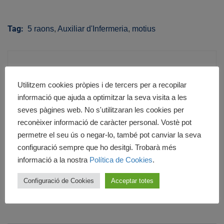
Tag:
5 raons
,
Auxiliar d'Infermeria
,
motius
Utilitzem cookies pròpies i de tercers per a recopilar
Cedesca
informació que ajuda a optimitzar la seva visita a les
seves pàgines web. No s'utilitzaran les cookies per
reconèixer informació de caràcter personal. Vostè pot
permetre el seu ús o negar-lo, també pot canviar la seva
configuració sempre que ho desitgi. Trobarà més
Previous post
Next post
informació a la nostra
Política de Cookies
.
Cedesca, una aposta
5 Consells perquè
per la Formació
puguis fer el teu CV
Configuració de Cookies
Acceptar totes
12/05/2019
28/05/2019
Professional sanitària i
d'estudiant i tinguis
sociosanitària
èxit