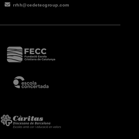
rrhh@cedetecgroup.com