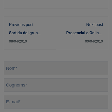
Previous post
Next post
Sortida del grup
Presencial o Online?
d'Integració Social a
Tria la modalitat
08/04/2019
09/04/2019
ASPACE
perfecta per a tu!
Nom
*
Cognoms
*
E-
mail
*