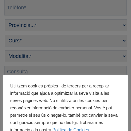
Telèfon
*
Província
*
Curso
*
Modalitat
*
Consulta
Utilitzem cookies pròpies i de tercers per a recopilar
informació que ajuda a optimitzar la seva visita a les
Legal
*
seves pàgines web. No s'utilitzaran les cookies per
He llegit i accepto l'
Avís Legal
i la
Política de
Privacitat
. *
reconèixer informació de caràcter personal. Vostè pot
permetre el seu ús o negar-lo, també pot canviar la seva
Newsletter
Accepto rebre informació. (Pots donar-te de
configuració sempre que ho desitgi. Trobarà més
baixa en qualsevol moment.)
informació a la nostra
Política de Cookies
.