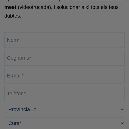
meet
(videotrucada), i solucionar així tots els teus
dubtes.
Nom
*
Cognoms
*
E-
mail
*
Telèfon
*
Província
*
Curso
*