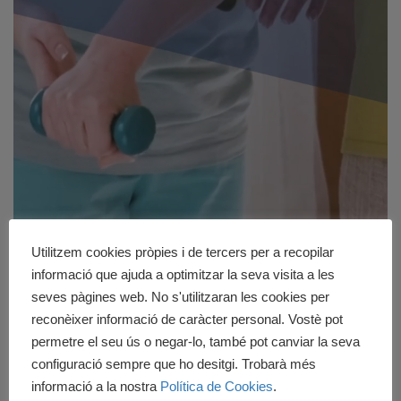
Utilitzem cookies pròpies i de tercers per a recopilar
informació que ajuda a optimitzar la seva visita a les
seves pàgines web. No s'utilitzaran les cookies per
reconèixer informació de caràcter personal. Vostè pot
permetre el seu ús o negar-lo, també pot canviar la seva
Apunta’t ja!
configuració sempre que ho desitgi. Trobarà més
informació a la nostra
Política de Cookies
.
En Cedesca, no donem proveïment. Si vols obtenir