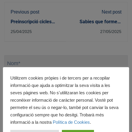
Previous post
Next post
Preinscripció cicles
Sabies que formem
formatius curs escolar
part de la FECC?
25/04/2025
27/05/2025
2025/26
Nom
*
Cognoms
*
Utilitzem cookies pròpies i de tercers per a recopilar
informació que ajuda a optimitzar la seva visita a les
seves pàgines web. No s'utilitzaran les cookies per
E-
reconèixer informació de caràcter personal. Vostè pot
mail
*
permetre el seu ús o negar-lo, també pot canviar la seva
configuració sempre que ho desitgi. Trobarà més
Telèfon
*
informació a la nostra
Política de Cookies
.